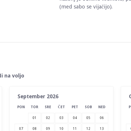
(med sabo se vijačijo).
i na voljo
September 2026
PON
TOR
SRE
ČET
PET
SOB
NED
01
02
03
04
05
06
07
08
09
10
11
12
13