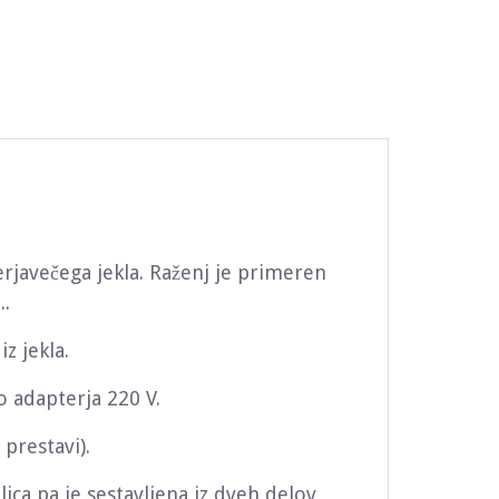
erjavečega jekla. Raženj je primeren
..
iz jekla.
o adapterja 220 V.
 prestavi).
alica pa je sestavljena iz dveh delov