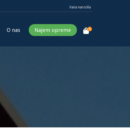
Vaša naročila
O nas
Najem opreme
0