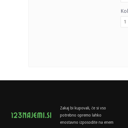
Kol
Zakaj bi kupovali, če si vso
potrebno opremo lahko
enostavno izposodite na enem