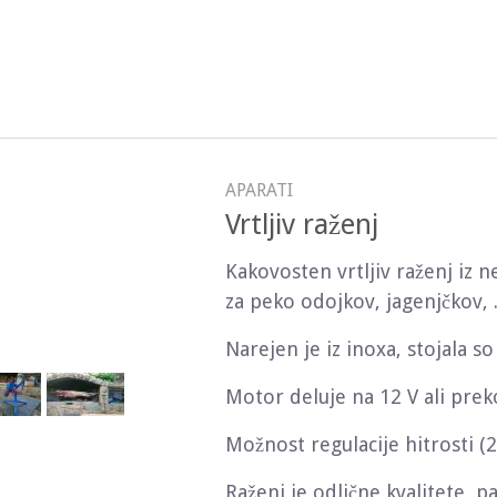
APARATI
Vrtljiv raženj
Kakovosten vrtljiv raženj iz n
za peko odojkov, jagenjčkov, .
Narejen je iz inoxa, stojala so 
Motor deluje na 12 V ali prek
Možnost regulacije hitrosti (2
Raženj je odlične kvalitete, p