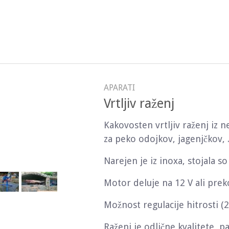
APARATI
Vrtljiv raženj
Kakovosten vrtljiv raženj iz n
za peko odojkov, jagenjčkov, .
Narejen je iz inoxa, stojala so 
Motor deluje na 12 V ali prek
Možnost regulacije hitrosti (2
Raženj je odlične kvalitete, p