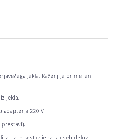
erjavečega jekla. Raženj je primeren
..
iz jekla.
o adapterja 220 V.
 prestavi).
alica pa je sestavljena iz dveh delov