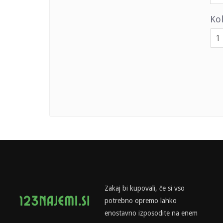
Kol
Zakaj bi kupovali, če si vso
potrebno opremo lahko
enostavno izposodite na enem