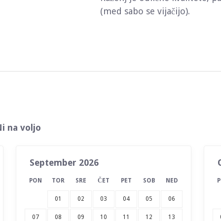
(med sabo se vijačijo).
i na voljo
September 2026
PON
TOR
SRE
ČET
PET
SOB
NED
01
02
03
04
05
06
07
08
09
10
11
12
13