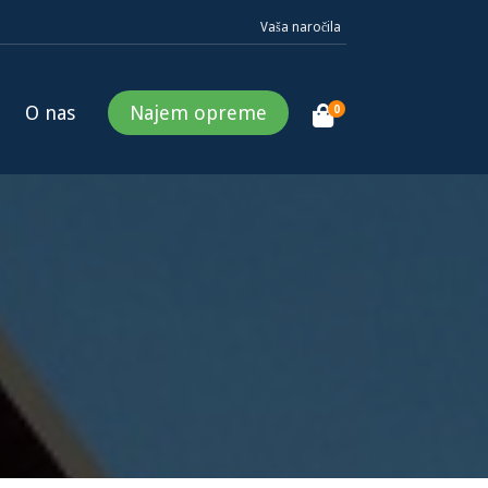
Vaša naročila
O nas
Najem opreme
0