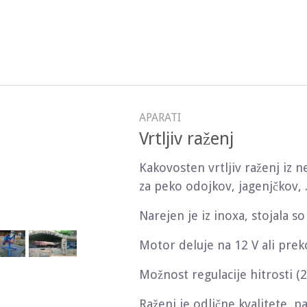
APARATI
Vrtljiv raženj
Kakovosten vrtljiv raženj iz n
za peko odojkov, jagenjčkov, .
Narejen je iz inoxa, stojala so 
Motor deluje na 12 V ali prek
Možnost regulacije hitrosti (2
Raženj je odlične kvalitete, p