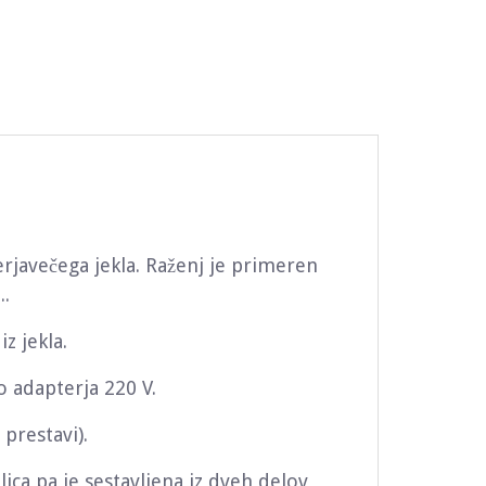
erjavečega jekla. Raženj je primeren
..
iz jekla.
o adapterja 220 V.
 prestavi).
alica pa je sestavljena iz dveh delov