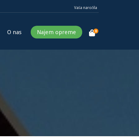
Vaša naročila
O nas
Najem opreme
0