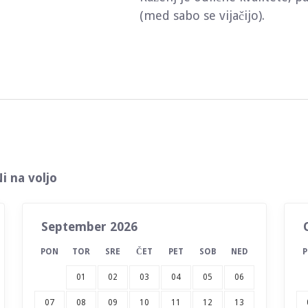
(med sabo se vijačijo).
i na voljo
September 2026
PON
TOR
SRE
ČET
PET
SOB
NED
01
02
03
04
05
06
07
08
09
10
11
12
13