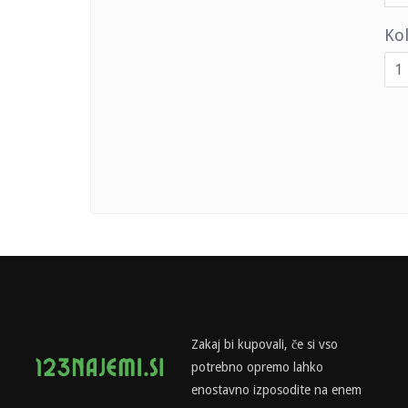
Kol
Zakaj bi kupovali, če si vso
potrebno opremo lahko
enostavno izposodite na enem