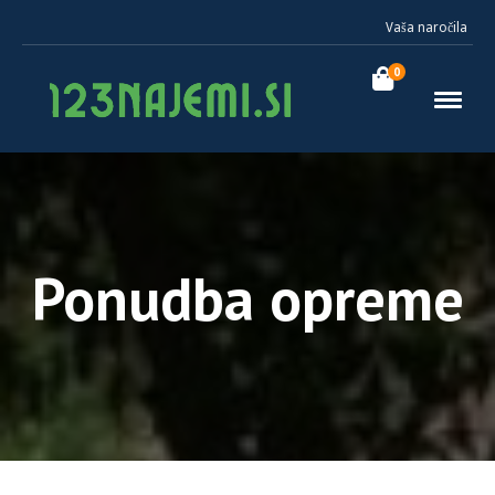
Vaša naročila
0
Ponudba opreme