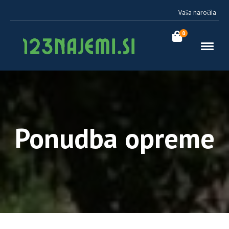
Vaša naročila
0
Ponudba opreme