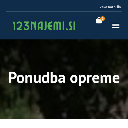
Vaša naročila
0
Ponudba opreme