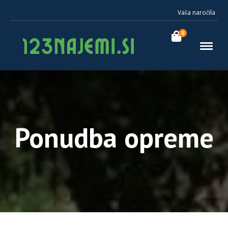
Vaša naročila
0
Ponudba opreme