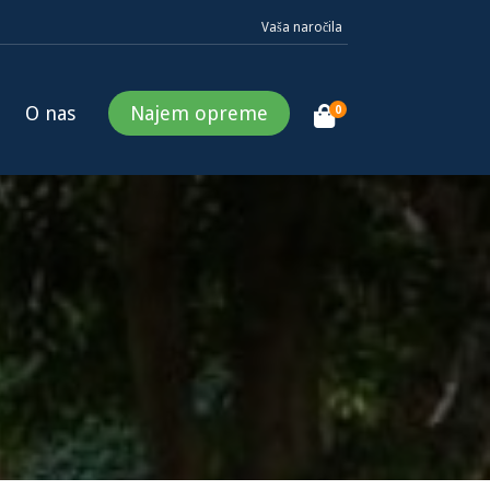
Vaša naročila
O nas
Najem opreme
0