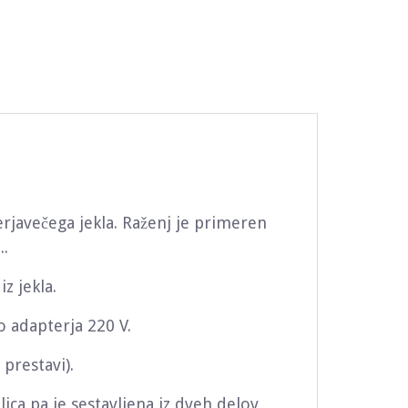
erjavečega jekla. Raženj je primeren
..
iz jekla.
o adapterja 220 V.
 prestavi).
alica pa je sestavljena iz dveh delov