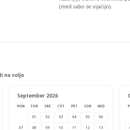
(med sabo se vijačijo).
i na voljo
September 2026
PON
TOR
SRE
ČET
PET
SOB
NED
01
02
03
04
05
06
07
08
09
10
11
12
13