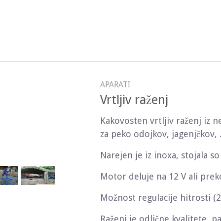
APARATI
Vrtljiv raženj
Kakovosten vrtljiv raženj iz n
za peko odojkov, jagenjčkov, .
Narejen je iz inoxa, stojala so 
Motor deluje na 12 V ali prek
Možnost regulacije hitrosti (2
Raženj je odlične kvalitete, p