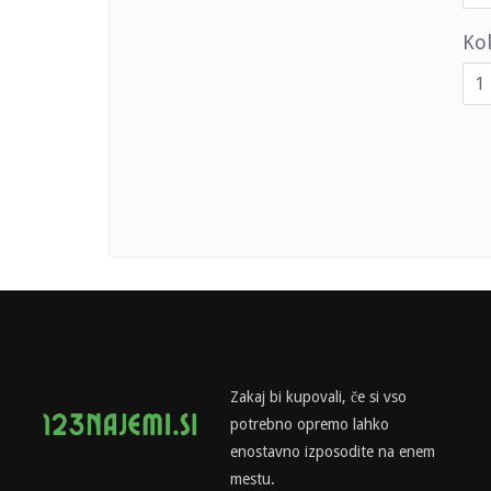
Kol
Zakaj bi kupovali, če si vso
potrebno opremo lahko
enostavno izposodite na enem
mestu.