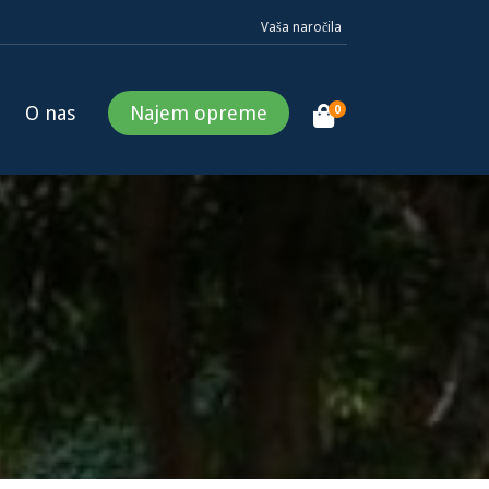
Vaša naročila
O nas
Najem opreme
0