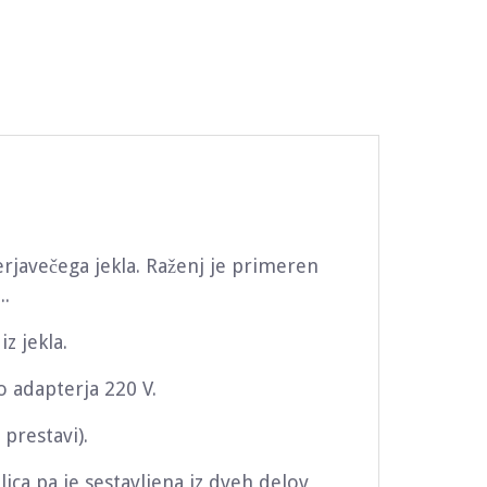
erjavečega jekla. Raženj je primeren
..
iz jekla.
o adapterja 220 V.
 prestavi).
alica pa je sestavljena iz dveh delov