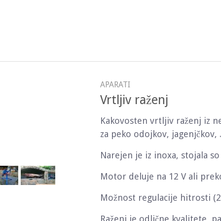
APARATI
Vrtljiv raženj
Kakovosten vrtljiv raženj iz n
za peko odojkov, jagenjčkov, .
Narejen je iz inoxa, stojala so 
Motor deluje na 12 V ali prek
Možnost regulacije hitrosti (2
Raženj je odlične kvalitete, p