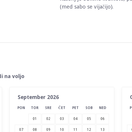
(med sabo se vijačijo).
i na voljo
September 2026
PON
TOR
SRE
ČET
PET
SOB
NED
01
02
03
04
05
06
07
08
09
10
11
12
13