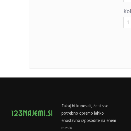
Kol
Zakaj bi kupovali, če si vso
potrebno opremo lahko
enostavno izposodite na enem
mestu.