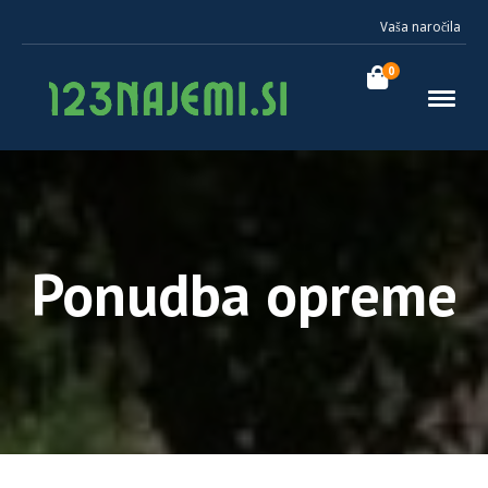
Vaša naročila
0
Ponudba opreme