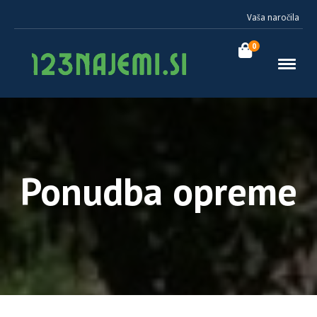
Vaša naročila
0
Ponudba opreme