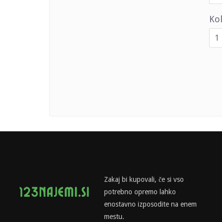
Kol
Zakaj bi kupovali, če si vso
potrebno opremo lahko
enostavno izposodite na enem
mestu.