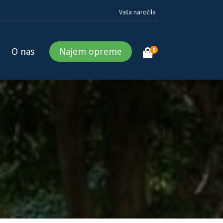
Vaša naročila
O nas
Najem opreme
0