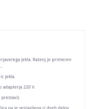
erjavečega jekla. Raženj je primeren
..
iz jekla.
o adapterja 220 V.
 prestavi).
alica pa je sestavljena iz dveh delov