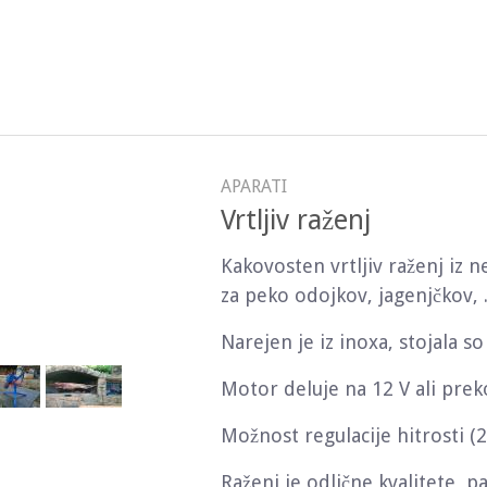
APARATI
Vrtljiv raženj
Kakovosten vrtljiv raženj iz n
za peko odojkov, jagenjčkov, .
Narejen je iz inoxa, stojala so 
Motor deluje na 12 V ali prek
Možnost regulacije hitrosti (2
Raženj je odlične kvalitete, p