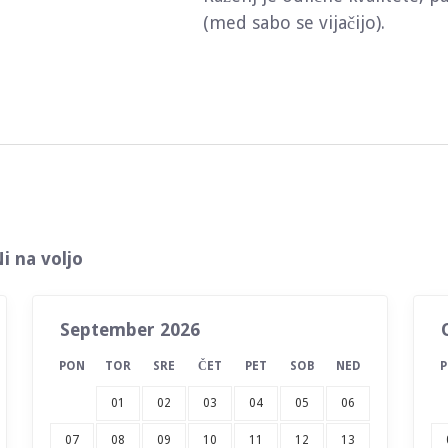
(med sabo se vijačijo).
i na voljo
September 2026
PON
TOR
SRE
ČET
PET
SOB
NED
01
02
03
04
05
06
07
08
09
10
11
12
13