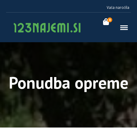
Vaša naročila
0
Ponudba opreme