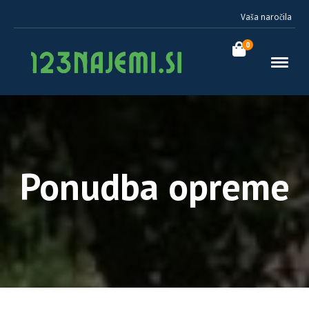
Vaša naročila
0
Ponudba opreme