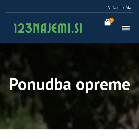
Vaša naročila
0
Ponudba opreme