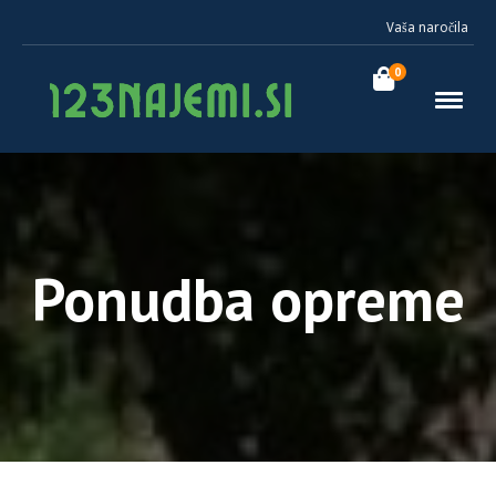
Vaša naročila
0
Ponudba opreme