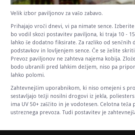
Velik izbor paviljonov za vašo zabavo.
Prihajajo vroči dnevi, vi pa nimate sence. Izberite
bo vodil skozi postavitev paviljona, ki traja 10 - 1
lahko še dodatno fiksirate. Za razliko od senčni
podstavkov in lovljenjem sence. Če se želite skri
Prevoz paviljonov ne zahteva najema kobija. Zloženi 
bodo ubranili pred lahkim dežjem, niso pa priporo
lahko polomi.
Zahtevnejšim uporabnikom, ki niso omejeni s pro
sestavljajo težji nosilni drogovi iz jekla, polieste
ima UV 50+ zaščito in je vodotesen. Celotna teža p
ustreznega prevoza. Tudi postavitev je zahtevnejša 