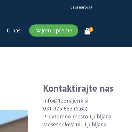
Vaša naročila
O nas
Najem opreme
0
Kontaktirajte nas
info@123najemi.si
031 375 683 (Saša)
Prevzemno mesto Ljubljana
Mesesnelova ul., Ljubljana