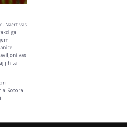
m. Načrt vas
rakci ga
njem
anice.
aviljoni vas
j jih ta
jon
rial šotora
i