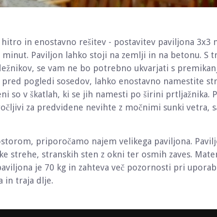
 hitro in enostavno rešitev - postavitev paviljona 3x3 
5 minut. Paviljon lahko stoji na zemlji in na betonu. S t
h dežnikov, se vam ne bo potrebno ukvarjati s premika
ti pred pogledi sosedov, lahko enostavno namestite str
so v škatlah, ki se jih namesti po širini prtljažnika. P
čljivi za predvidene nevihte z močnimi sunki vetra, sa
storom, priporočamo najem velikega paviljona. Pavil
rske strehe, stranskih sten z okni ter osmih zaves. Mate
aviljona je 70 kg in zahteva več pozornosti pri uporab
in traja dlje.