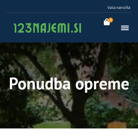
Vaša naročila
0
Ponudba opreme