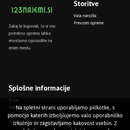
Storitve
Vaša naročila
Prevzem opreme
Zakaj bi kupovali, če si vso
potrebno opremo lahko
enostavno izposodite na
enem mestu.
Splošne informacije
O nas
Na spletni strani uporabljamo piškotke, s
Piškotki in nastavitve
pomočjo katerih izboljšujemo vašo uporabniško
Pravila in pogoji uporabe
Politika varstva osebnih podatkov
izkušnjo in zagotavljamo kakovost vsebin. Z