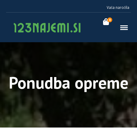
Vaša naročila
0
Ponudba opreme